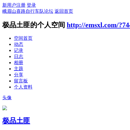
新用户注册
登录
峨眉山喜路自行车队论坛
返回首页
极品土匪的个人空间
http://emsxl.com/?74
空间首页
动态
记录
日志
相册
主题
分享
留言板
个人资料
头像
极品土匪