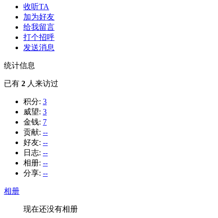
收听TA
加为好友
给我留言
打个招呼
发送消息
统计信息
已有
2
人来访过
积分:
3
威望:
3
金钱:
7
贡献:
--
好友:
--
日志:
--
相册:
--
分享:
--
相册
现在还没有相册