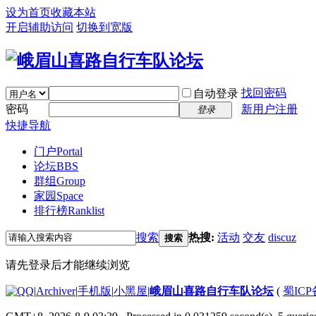
设为首页
收藏本站
开启辅助访问
切换到宽版
找回密码
自动登录
密码
新用户注册
登录
快捷导航
门户
Portal
论坛
BBS
群组
Group
家园
Space
排行榜
Ranklist
搜索
热搜:
活动
交友
discuz
搜索
请先登录后才能继续浏览
|
Archiver
|
手机版
|
小黑屋
|
峨眉山喜路自行车队论坛
(
蜀ICP备