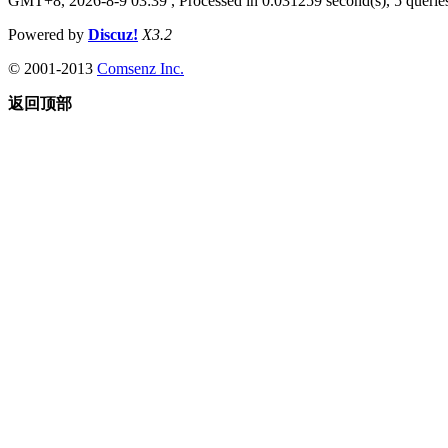
GMT+8, 2026-8-9 03:39
, Processed in 0.031259 second(s), 5 queries
Powered by
Discuz!
X3.2
© 2001-2013
Comsenz Inc.
返回顶部