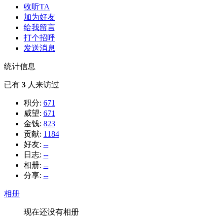
收听TA
加为好友
给我留言
打个招呼
发送消息
统计信息
已有
3
人来访过
积分:
671
威望:
671
金钱:
823
贡献:
1184
好友:
--
日志:
--
相册:
--
分享:
--
相册
现在还没有相册