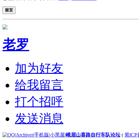
留言
老罗
加为好友
给我留言
打个招呼
发送消息
|
Archiver
|
手机版
|
小黑屋
|
峨眉山喜路自行车队论坛
(
蜀ICP备