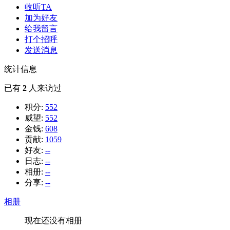
收听TA
加为好友
给我留言
打个招呼
发送消息
统计信息
已有
2
人来访过
积分:
552
威望:
552
金钱:
608
贡献:
1059
好友:
--
日志:
--
相册:
--
分享:
--
相册
现在还没有相册