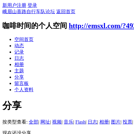
新用户注册
登录
峨眉山喜路自行车队论坛
返回首页
咖啡时间的个人空间
http://emsxl.com/?49
空间首页
动态
记录
日志
相册
主题
分享
留言板
个人资料
分享
按类型查看:
全部
|
网址
|
视频
|
音乐
|
Flash
|
日志
|
相册
|
图片
|
投票
|
现在还没分享