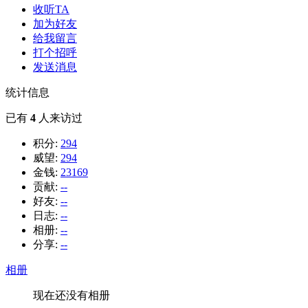
收听TA
加为好友
给我留言
打个招呼
发送消息
统计信息
已有
4
人来访过
积分:
294
威望:
294
金钱:
23169
贡献:
--
好友:
--
日志:
--
相册:
--
分享:
--
相册
现在还没有相册