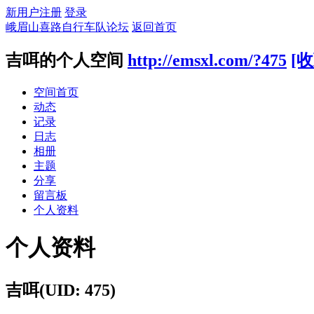
新用户注册
登录
峨眉山喜路自行车队论坛
返回首页
吉咡的个人空间
http://emsxl.com/?475
[收
空间首页
动态
记录
日志
相册
主题
分享
留言板
个人资料
个人资料
吉咡
(UID: 475)