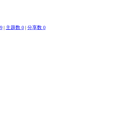
9
|
主题数 0
|
分享数 0