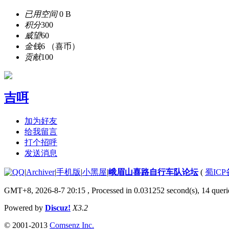
已用空间
0 B
积分
300
威望
60
金钱
6 （喜币）
贡献
100
吉咡
加为好友
给我留言
打个招呼
发送消息
|
Archiver
|
手机版
|
小黑屋
|
峨眉山喜路自行车队论坛
(
蜀ICP备
GMT+8, 2026-8-7 20:15
, Processed in 0.031252 second(s), 14 querie
Powered by
Discuz!
X3.2
© 2001-2013
Comsenz Inc.