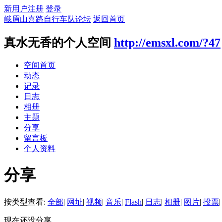
新用户注册
登录
峨眉山喜路自行车队论坛
返回首页
真水无香的个人空间
http://emsxl.com/?47
空间首页
动态
记录
日志
相册
主题
分享
留言板
个人资料
分享
按类型查看:
全部
|
网址
|
视频
|
音乐
|
Flash
|
日志
|
相册
|
图片
|
投票
|
现在还没分享