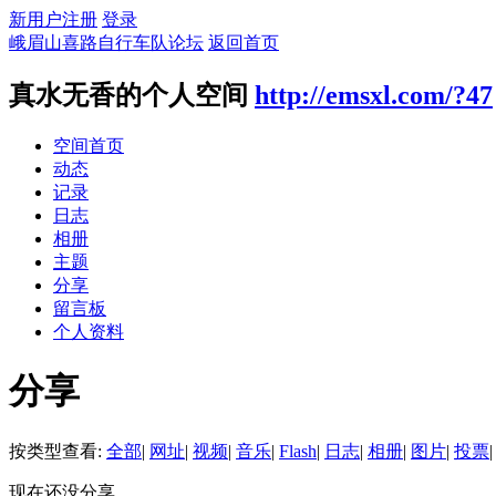
新用户注册
登录
峨眉山喜路自行车队论坛
返回首页
真水无香的个人空间
http://emsxl.com/?47
空间首页
动态
记录
日志
相册
主题
分享
留言板
个人资料
分享
按类型查看:
全部
|
网址
|
视频
|
音乐
|
Flash
|
日志
|
相册
|
图片
|
投票
|
现在还没分享