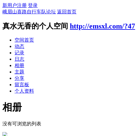
新用户注册
登录
峨眉山喜路自行车队论坛
返回首页
真水无香的个人空间
http://emsxl.com/?47
空间首页
动态
记录
日志
相册
主题
分享
留言板
个人资料
相册
没有可浏览的列表