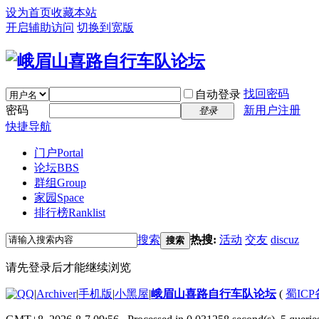
设为首页
收藏本站
开启辅助访问
切换到宽版
找回密码
自动登录
密码
新用户注册
登录
快捷导航
门户
Portal
论坛
BBS
群组
Group
家园
Space
排行榜
Ranklist
搜索
热搜:
活动
交友
discuz
搜索
请先登录后才能继续浏览
|
Archiver
|
手机版
|
小黑屋
|
峨眉山喜路自行车队论坛
(
蜀ICP备