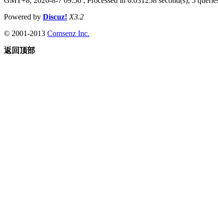
GMT+8, 2026-8-7 09:56
, Processed in 0.031258 second(s), 5 queries
Powered by
Discuz!
X3.2
© 2001-2013
Comsenz Inc.
返回顶部