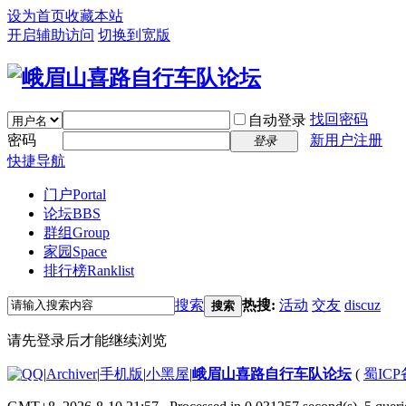
设为首页
收藏本站
开启辅助访问
切换到宽版
找回密码
自动登录
密码
新用户注册
登录
快捷导航
门户
Portal
论坛
BBS
群组
Group
家园
Space
排行榜
Ranklist
搜索
热搜:
活动
交友
discuz
搜索
请先登录后才能继续浏览
|
Archiver
|
手机版
|
小黑屋
|
峨眉山喜路自行车队论坛
(
蜀ICP备