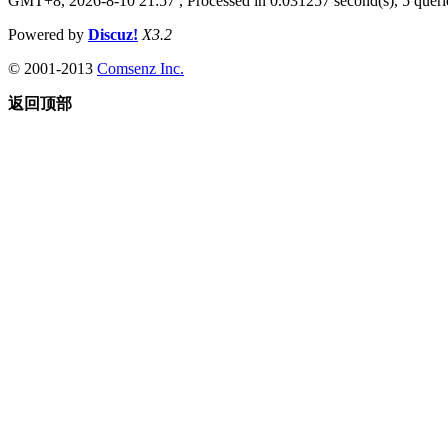
GMT+8, 2026-8-10 21:57
, Processed in 0.031257 second(s), 5 querie
Powered by
Discuz!
X3.2
© 2001-2013
Comsenz Inc.
返回顶部