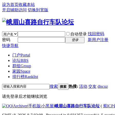
设为首页
收藏本站
开启辅助访问
切换到宽版
找回密码
自动登录
密码
新用户注册
登录
快捷导航
门户
Portal
论坛
BBS
群组
Group
家园
Space
排行榜
Ranklist
搜索
热搜:
活动
交友
discuz
搜索
请先登录后才能继续浏览
|
Archiver
|
手机版
|
小黑屋
|
峨眉山喜路自行车队论坛
(
蜀ICP备