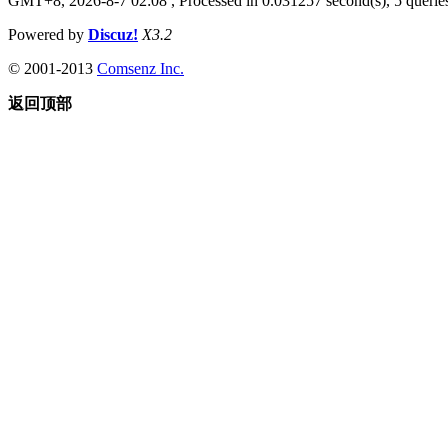
GMT+8, 2026-8-7 02:08
, Processed in 0.031257 second(s), 5 queries
Powered by
Discuz!
X3.2
© 2001-2013
Comsenz Inc.
返回顶部