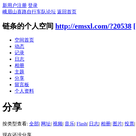
新用户注册
登录
峨眉山喜路自行车队论坛
返回首页
链条的个人空间
http://emsxl.com/?20538
空间首页
动态
记录
日志
相册
主题
分享
留言板
个人资料
分享
按类型查看:
全部
|
网址
|
视频
|
音乐
|
Flash
|
日志
|
相册
|
图片
|
投票
|
现在还没分享