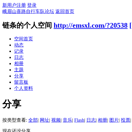
新用户注册
登录
峨眉山喜路自行车队论坛
返回首页
链条的个人空间
http://emsxl.com/?20538
空间首页
动态
记录
日志
相册
主题
分享
留言板
个人资料
分享
按类型查看:
全部
|
网址
|
视频
|
音乐
|
Flash
|
日志
|
相册
|
图片
|
投票
|
现在还没分享