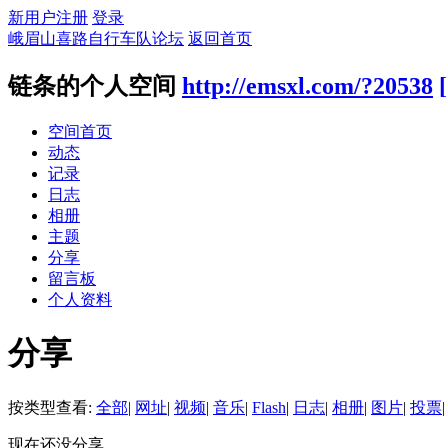
新用户注册
登录
峨眉山喜路自行车队论坛
返回首页
链条的个人空间
http://emsxl.com/?20538
空间首页
动态
记录
日志
相册
主题
分享
留言板
个人资料
分享
按类型查看:
全部
|
网址
|
视频
|
音乐
|
Flash
|
日志
|
相册
|
图片
|
投票
|
现在还没分享