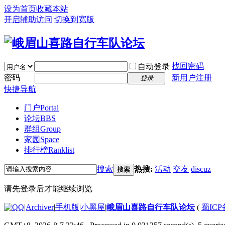
设为首页
收藏本站
开启辅助访问
切换到宽版
找回密码
自动登录
密码
新用户注册
登录
快捷导航
门户
Portal
论坛
BBS
群组
Group
家园
Space
排行榜
Ranklist
搜索
热搜:
活动
交友
discuz
搜索
请先登录后才能继续浏览
|
Archiver
|
手机版
|
小黑屋
|
峨眉山喜路自行车队论坛
(
蜀ICP备