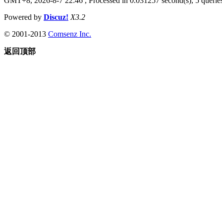
GMT+8, 2026-8-7 22:46
, Processed in 0.031257 second(s), 5 queries
Powered by
Discuz!
X3.2
© 2001-2013
Comsenz Inc.
返回顶部