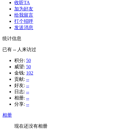
收听TA
加为好友
给我留言
打个招呼
发送消息
统计信息
已有
--
人来访过
积分:
50
威望:
50
金钱:
102
贡献:
--
好友:
--
日志:
--
相册:
--
分享:
--
相册
现在还没有相册