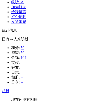
收听TA
加为好友
给我留言
打个招呼
发送消息
统计信息
已有
--
人来访过
积分:
50
威望:
50
金钱:
104
贡献:
--
好友:
--
日志:
--
相册:
--
分享:
--
相册
现在还没有相册