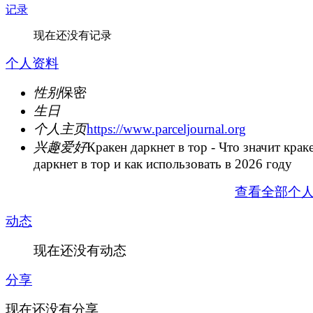
记录
现在还没有记录
个人资料
性别
保密
生日
个人主页
https://www.parceljournal.org
兴趣爱好
Кракен даркнет в тор - Что значит крак
даркнет в тор и как использовать в 2026 году
查看全部个
动态
现在还没有动态
分享
现在还没有分享