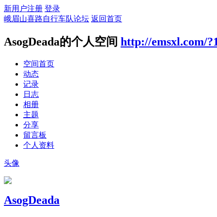
新用户注册
登录
峨眉山喜路自行车队论坛
返回首页
AsogDeada的个人空间
http://emsxl.com/?
空间首页
动态
记录
日志
相册
主题
分享
留言板
个人资料
头像
AsogDeada