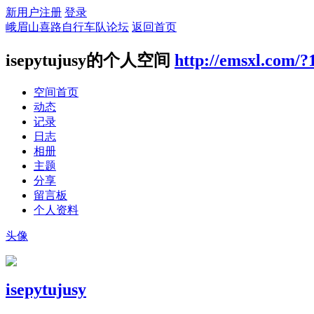
新用户注册
登录
峨眉山喜路自行车队论坛
返回首页
isepytujusy的个人空间
http://emsxl.com/?
空间首页
动态
记录
日志
相册
主题
分享
留言板
个人资料
头像
isepytujusy