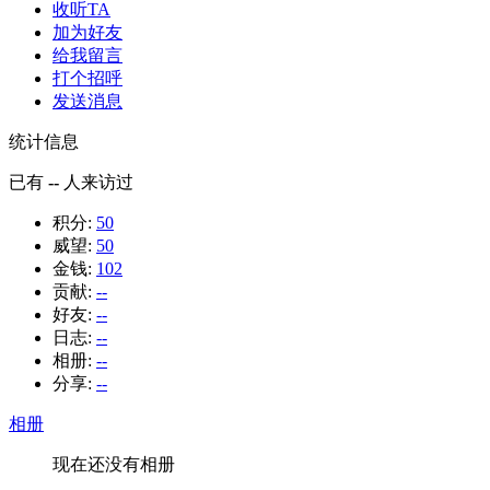
收听TA
加为好友
给我留言
打个招呼
发送消息
统计信息
已有
--
人来访过
积分:
50
威望:
50
金钱:
102
贡献:
--
好友:
--
日志:
--
相册:
--
分享:
--
相册
现在还没有相册