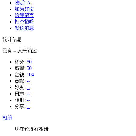
收听TA
加为好友
给我留言
打个招呼
发送消息
统计信息
已有
--
人来访过
积分:
50
威望:
50
金钱:
104
贡献:
--
好友:
--
日志:
--
相册:
--
分享:
--
相册
现在还没有相册