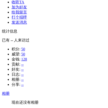
收听TA
加为好友
给我留言
打个招呼
发送消息
统计信息
已有
--
人来访过
积分:
50
威望:
50
金钱:
128
贡献:
--
好友:
--
日志:
--
相册:
--
分享:
--
相册
现在还没有相册