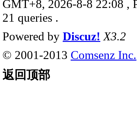
GMT+8, 2026-8-8 22:08
, 
21 queries .
Powered by
Discuz!
X3.2
© 2001-2013
Comsenz Inc.
返回顶部