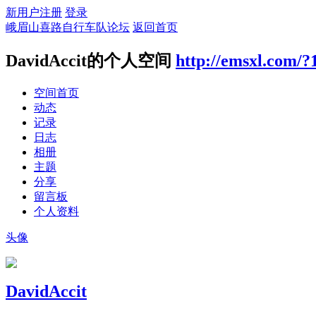
新用户注册
登录
峨眉山喜路自行车队论坛
返回首页
DavidAccit的个人空间
http://emsxl.com/?
空间首页
动态
记录
日志
相册
主题
分享
留言板
个人资料
头像
DavidAccit