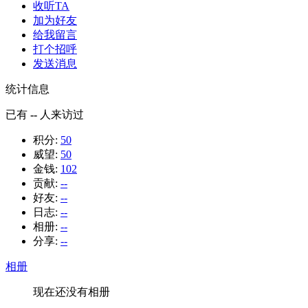
收听TA
加为好友
给我留言
打个招呼
发送消息
统计信息
已有
--
人来访过
积分:
50
威望:
50
金钱:
102
贡献:
--
好友:
--
日志:
--
相册:
--
分享:
--
相册
现在还没有相册