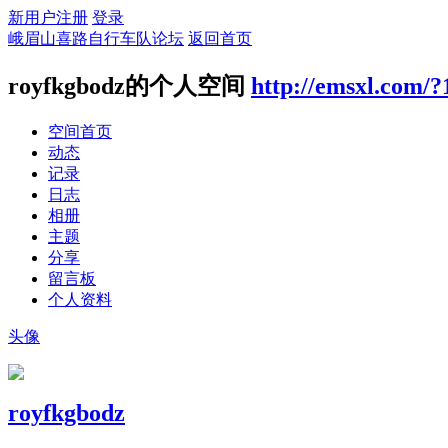
新用户注册
登录
峨眉山喜路自行车队论坛
返回首页
royfkgbodz的个人空间
http://emsxl.com/
空间首页
动态
记录
日志
相册
主题
分享
留言板
个人资料
头像
royfkgbodz