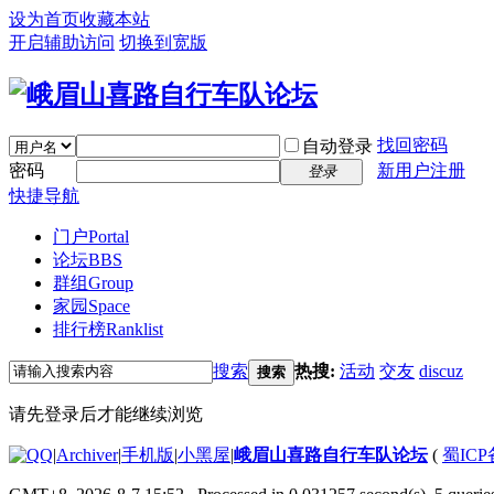
设为首页
收藏本站
开启辅助访问
切换到宽版
找回密码
自动登录
密码
新用户注册
登录
快捷导航
门户
Portal
论坛
BBS
群组
Group
家园
Space
排行榜
Ranklist
搜索
热搜:
活动
交友
discuz
搜索
请先登录后才能继续浏览
|
Archiver
|
手机版
|
小黑屋
|
峨眉山喜路自行车队论坛
(
蜀ICP备