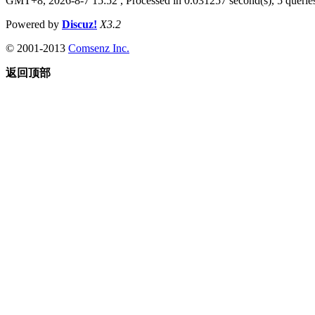
GMT+8, 2026-8-7 15:52
, Processed in 0.031257 second(s), 5 queries
Powered by
Discuz!
X3.2
© 2001-2013
Comsenz Inc.
返回顶部