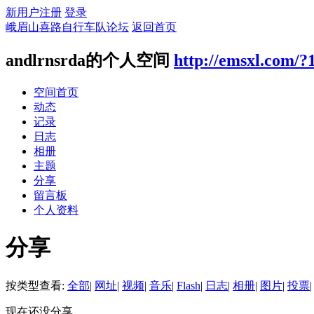
新用户注册
登录
峨眉山喜路自行车队论坛
返回首页
andlrnsrda的个人空间
http://emsxl.com/?
空间首页
动态
记录
日志
相册
主题
分享
留言板
个人资料
分享
按类型查看:
全部
|
网址
|
视频
|
音乐
|
Flash
|
日志
|
相册
|
图片
|
投票
|
现在还没分享