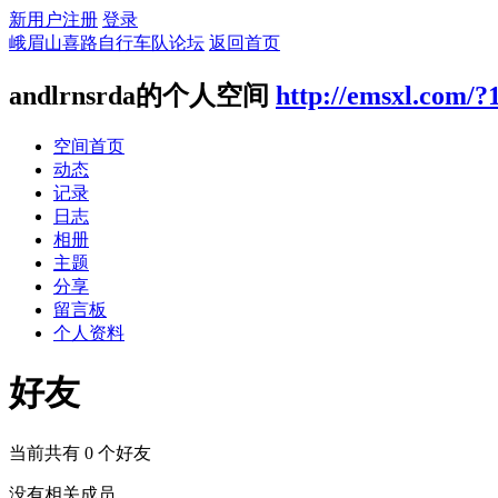
新用户注册
登录
峨眉山喜路自行车队论坛
返回首页
andlrnsrda的个人空间
http://emsxl.com/?
空间首页
动态
记录
日志
相册
主题
分享
留言板
个人资料
好友
当前共有
0
个好友
没有相关成员