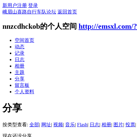
新用户注册
登录
峨眉山喜路自行车队论坛
返回首页
nnzcdhckob的个人空间
http://emsxl.com/
空间首页
动态
记录
日志
相册
主题
分享
留言板
个人资料
分享
按类型查看:
全部
|
网址
|
视频
|
音乐
|
Flash
|
日志
|
相册
|
图片
|
投票
|
现在还没分享