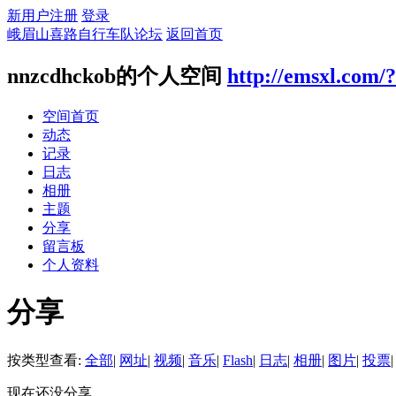
新用户注册
登录
峨眉山喜路自行车队论坛
返回首页
nnzcdhckob的个人空间
http://emsxl.com/
空间首页
动态
记录
日志
相册
主题
分享
留言板
个人资料
分享
按类型查看:
全部
|
网址
|
视频
|
音乐
|
Flash
|
日志
|
相册
|
图片
|
投票
|
现在还没分享