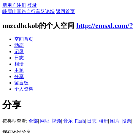
新用户注册
登录
峨眉山喜路自行车队论坛
返回首页
nnzcdhckob的个人空间
http://emsxl.com/
空间首页
动态
记录
日志
相册
主题
分享
留言板
个人资料
分享
按类型查看:
全部
|
网址
|
视频
|
音乐
|
Flash
|
日志
|
相册
|
图片
|
投票
|
现在还没分享