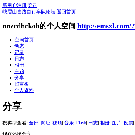
新用户注册
登录
峨眉山喜路自行车队论坛
返回首页
nnzcdhckob的个人空间
http://emsxl.com/
空间首页
动态
记录
日志
相册
主题
分享
留言板
个人资料
分享
按类型查看:
全部
|
网址
|
视频
|
音乐
|
Flash
|
日志
|
相册
|
图片
|
投票
|
现在还没分享