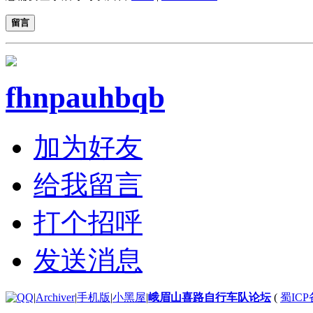
留言
fhnpauhbqb
加为好友
给我留言
打个招呼
发送消息
|
Archiver
|
手机版
|
小黑屋
|
峨眉山喜路自行车队论坛
(
蜀ICP备