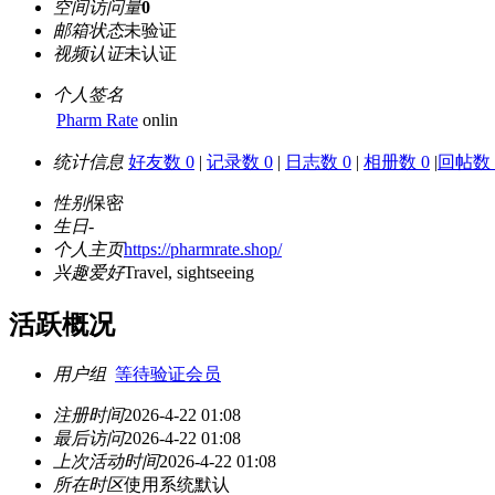
空间访问量
0
邮箱状态
未验证
视频认证
未认证
个人签名
Pharm Rate
onlin
统计信息
好友数 0
|
记录数 0
|
日志数 0
|
相册数 0
|
回帖数 
性别
保密
生日
-
个人主页
https://pharmrate.shop/
兴趣爱好
Travel, sightseeing
活跃概况
用户组
等待验证会员
注册时间
2026-4-22 01:08
最后访问
2026-4-22 01:08
上次活动时间
2026-4-22 01:08
所在时区
使用系统默认