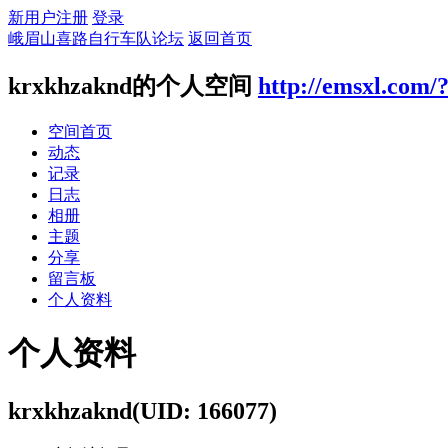
新用户注册
登录
峨眉山喜路自行车队论坛
返回首页
krxkhzaknd的个人空间
http://emsxl.com/
空间首页
动态
记录
日志
相册
主题
分享
留言板
个人资料
个人资料
krxkhzaknd
(UID: 166077)