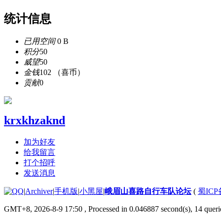
统计信息
已用空间
0 B
积分
50
威望
50
金钱
102 （喜币）
贡献
0
krxkhzaknd
加为好友
给我留言
打个招呼
发送消息
|
Archiver
|
手机版
|
小黑屋
|
峨眉山喜路自行车队论坛
(
蜀ICP备
GMT+8, 2026-8-9 17:50
, Processed in 0.046887 second(s), 14 querie