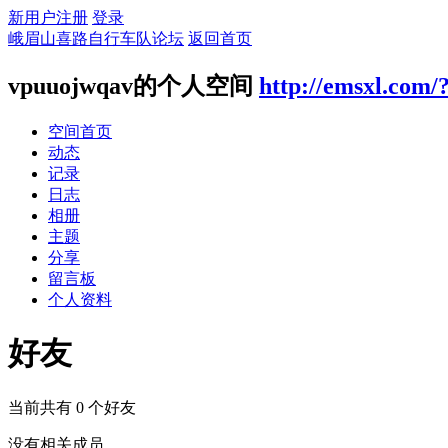
新用户注册
登录
峨眉山喜路自行车队论坛
返回首页
vpuuojwqav的个人空间
http://emsxl.com/
空间首页
动态
记录
日志
相册
主题
分享
留言板
个人资料
好友
当前共有
0
个好友
没有相关成员