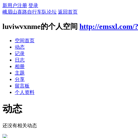
新用户注册
登录
峨眉山喜路自行车队论坛
返回首页
luviwvxnme的个人空间
http://emsxl.com/
空间首页
动态
记录
日志
相册
主题
分享
留言板
个人资料
动态
还没有相关动态