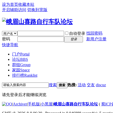
设为首页
收藏本站
开启辅助访问
切换到宽版
找回密码
自动登录
密码
新用户注册
登录
快捷导航
门户
Portal
论坛
BBS
群组
Group
家园
Space
排行榜
Ranklist
搜索
热搜:
活动
交友
discuz
搜索
请先登录后才能继续浏览
|
Archiver
|
手机版
|
小黑屋
|
峨眉山喜路自行车队论坛
(
蜀ICP备