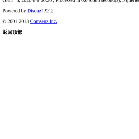
GMT+8, 2026-8-9 06:20
, Processed in 0.046888 second(s), 5 queries
Powered by
Discuz!
X3.2
© 2001-2013
Comsenz Inc.
返回顶部