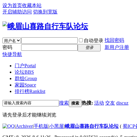
设为首页
收藏本站
开启辅助访问
切换到宽版
找回密码
自动登录
密码
新用户注册
登录
快捷导航
门户
Portal
论坛
BBS
群组
Group
家园
Space
排行榜
Ranklist
搜索
热搜:
活动
交友
discuz
搜索
请先登录后才能继续浏览
|
Archiver
|
手机版
|
小黑屋
|
峨眉山喜路自行车队论坛
(
蜀ICP备