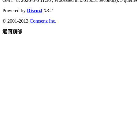
GMT+8, 2026-8-6 11:36
, Processed in 0.015631 second(s), 5 queries
Powered by
Discuz!
X3.2
© 2001-2013
Comsenz Inc.
返回顶部