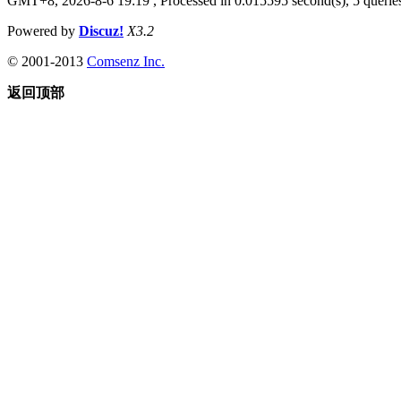
GMT+8, 2026-8-6 19:19
, Processed in 0.015595 second(s), 5 queries
Powered by
Discuz!
X3.2
© 2001-2013
Comsenz Inc.
返回顶部