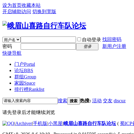
设为首页
收藏本站
开启辅助访问
切换到宽版
找回密码
自动登录
密码
新用户注册
登录
快捷导航
门户
Portal
论坛
BBS
群组
Group
家园
Space
排行榜
Ranklist
搜索
热搜:
活动
交友
discuz
搜索
请先登录后才能继续浏览
|
Archiver
|
手机版
|
小黑屋
|
峨眉山喜路自行车队论坛
(
蜀ICP备