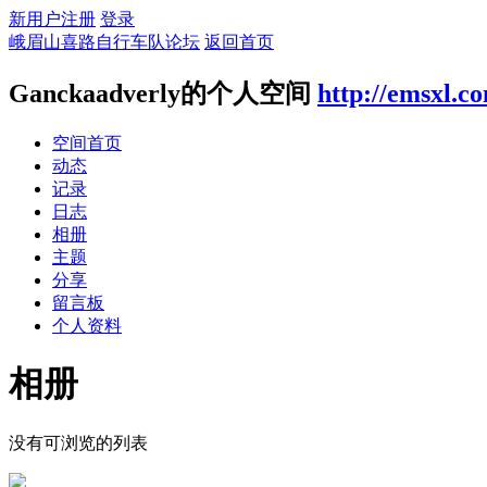
新用户注册
登录
峨眉山喜路自行车队论坛
返回首页
Ganckaadverly的个人空间
http://emsxl.c
空间首页
动态
记录
日志
相册
主题
分享
留言板
个人资料
相册
没有可浏览的列表