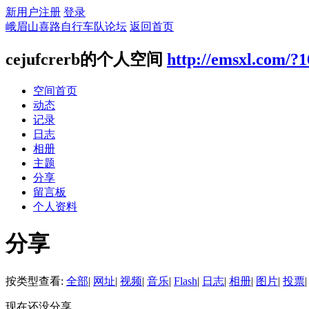
新用户注册
登录
峨眉山喜路自行车队论坛
返回首页
cejufcrerb的个人空间
http://emsxl.com/?
空间首页
动态
记录
日志
相册
主题
分享
留言板
个人资料
分享
按类型查看:
全部
|
网址
|
视频
|
音乐
|
Flash
|
日志
|
相册
|
图片
|
投票
|
现在还没分享