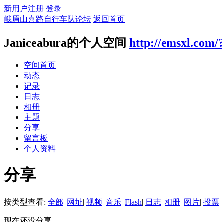
新用户注册
登录
峨眉山喜路自行车队论坛
返回首页
Janiceabura的个人空间
http://emsxl.com/
空间首页
动态
记录
日志
相册
主题
分享
留言板
个人资料
分享
按类型查看:
全部
|
网址
|
视频
|
音乐
|
Flash
|
日志
|
相册
|
图片
|
投票
|
现在还没分享