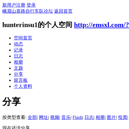
新用户注册
登录
峨眉山喜路自行车队论坛
返回首页
hunterinsu1的个人空间
http://emsxl.com/
空间首页
动态
记录
日志
相册
主题
分享
留言板
个人资料
分享
按类型查看:
全部
|
网址
|
视频
|
音乐
|
Flash
|
日志
|
相册
|
图片
|
投票
|
现在还没分享