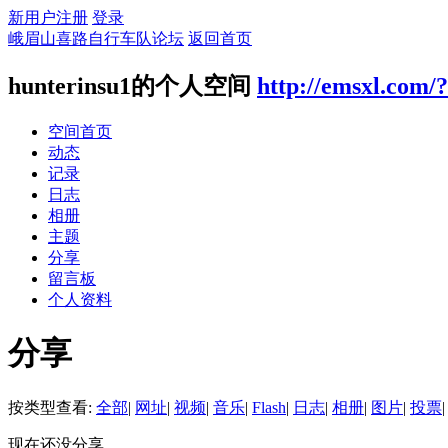
新用户注册
登录
峨眉山喜路自行车队论坛
返回首页
hunterinsu1的个人空间
http://emsxl.com/
空间首页
动态
记录
日志
相册
主题
分享
留言板
个人资料
分享
按类型查看:
全部
|
网址
|
视频
|
音乐
|
Flash
|
日志
|
相册
|
图片
|
投票
|
现在还没分享