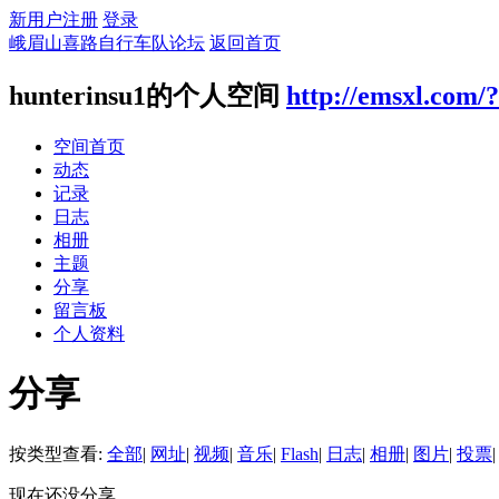
新用户注册
登录
峨眉山喜路自行车队论坛
返回首页
hunterinsu1的个人空间
http://emsxl.com/
空间首页
动态
记录
日志
相册
主题
分享
留言板
个人资料
分享
按类型查看:
全部
|
网址
|
视频
|
音乐
|
Flash
|
日志
|
相册
|
图片
|
投票
|
现在还没分享