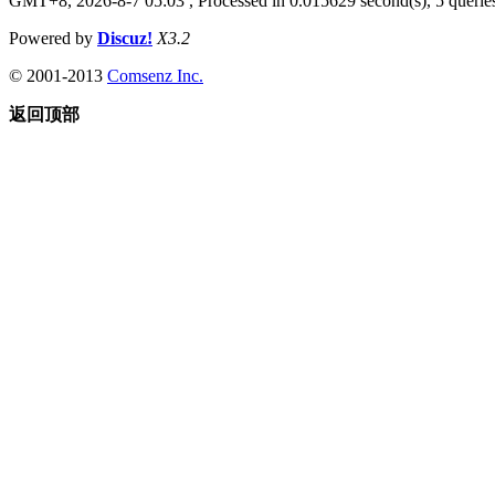
GMT+8, 2026-8-7 05:03
, Processed in 0.015629 second(s), 5 queries
Powered by
Discuz!
X3.2
© 2001-2013
Comsenz Inc.
返回顶部