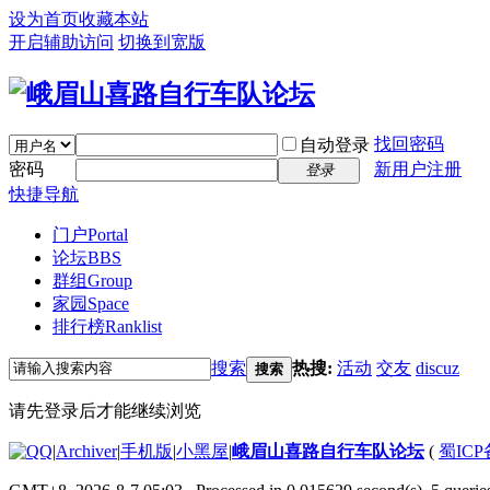
设为首页
收藏本站
开启辅助访问
切换到宽版
找回密码
自动登录
密码
新用户注册
登录
快捷导航
门户
Portal
论坛
BBS
群组
Group
家园
Space
排行榜
Ranklist
搜索
热搜:
活动
交友
discuz
搜索
请先登录后才能继续浏览
|
Archiver
|
手机版
|
小黑屋
|
峨眉山喜路自行车队论坛
(
蜀ICP备