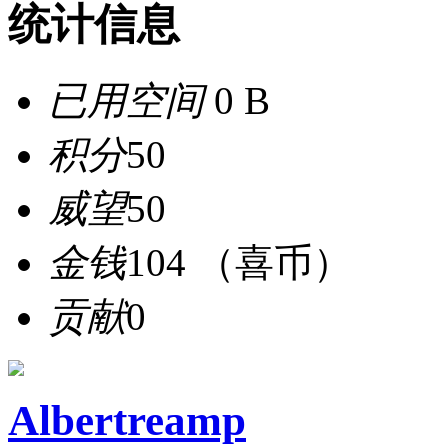
统计信息
已用空间
0 B
积分
50
威望
50
金钱
104 （喜币）
贡献
0
Albertreamp