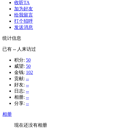
收听TA
加为好友
给我留言
打个招呼
发送消息
统计信息
已有
--
人来访过
积分:
50
威望:
50
金钱:
102
贡献:
--
好友:
--
日志:
--
相册:
--
分享:
--
相册
现在还没有相册