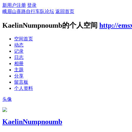
新用户注册
登录
峨眉山喜路自行车队论坛
返回首页
KaelinNumpnoumb的个人空间
http://ems
空间首页
动态
记录
日志
相册
主题
分享
留言板
个人资料
头像
KaelinNumpnoumb