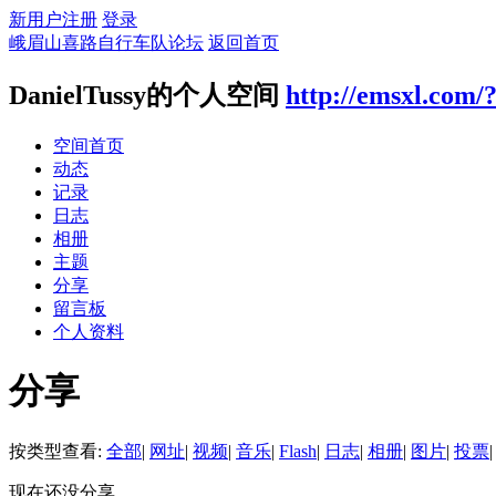
新用户注册
登录
峨眉山喜路自行车队论坛
返回首页
DanielTussy的个人空间
http://emsxl.com/
空间首页
动态
记录
日志
相册
主题
分享
留言板
个人资料
分享
按类型查看:
全部
|
网址
|
视频
|
音乐
|
Flash
|
日志
|
相册
|
图片
|
投票
|
现在还没分享