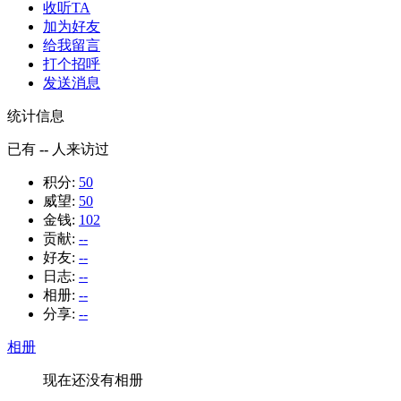
收听TA
加为好友
给我留言
打个招呼
发送消息
统计信息
已有
--
人来访过
积分:
50
威望:
50
金钱:
102
贡献:
--
好友:
--
日志:
--
相册:
--
分享:
--
相册
现在还没有相册