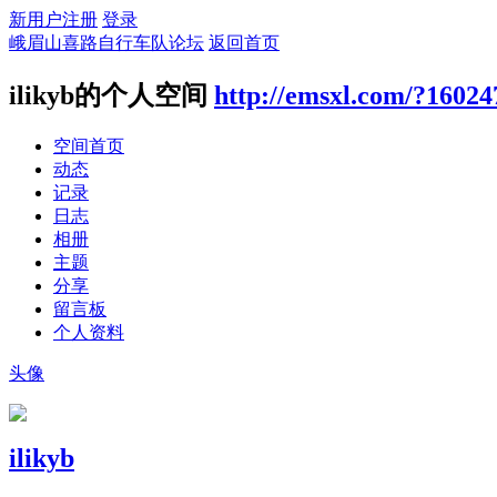
新用户注册
登录
峨眉山喜路自行车队论坛
返回首页
ilikyb的个人空间
http://emsxl.com/?16024
空间首页
动态
记录
日志
相册
主题
分享
留言板
个人资料
头像
ilikyb