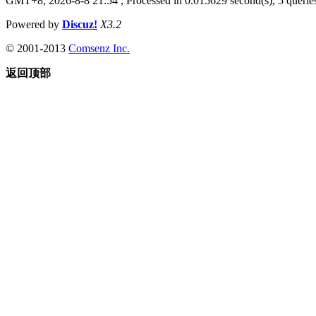
GMT+8, 2026-8-8 21:54
, Processed in 0.015629 second(s), 5 queries
Powered by
Discuz!
X3.2
© 2001-2013
Comsenz Inc.
返回顶部