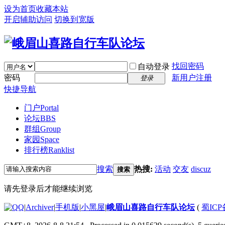
设为首页
收藏本站
开启辅助访问
切换到宽版
找回密码
自动登录
密码
新用户注册
登录
快捷导航
门户
Portal
论坛
BBS
群组
Group
家园
Space
排行榜
Ranklist
搜索
热搜:
活动
交友
discuz
搜索
请先登录后才能继续浏览
|
Archiver
|
手机版
|
小黑屋
|
峨眉山喜路自行车队论坛
(
蜀ICP备